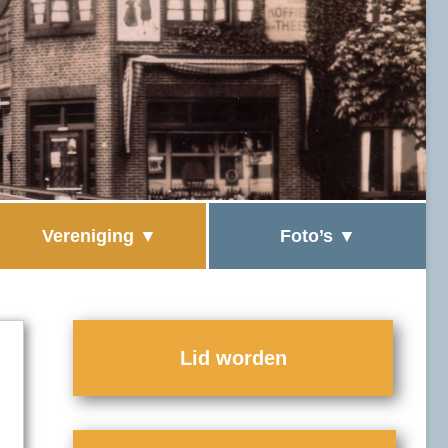
Vereniging
Foto’s
Bestuur
Toen en nu
ANBI
Lid worden
Statuten